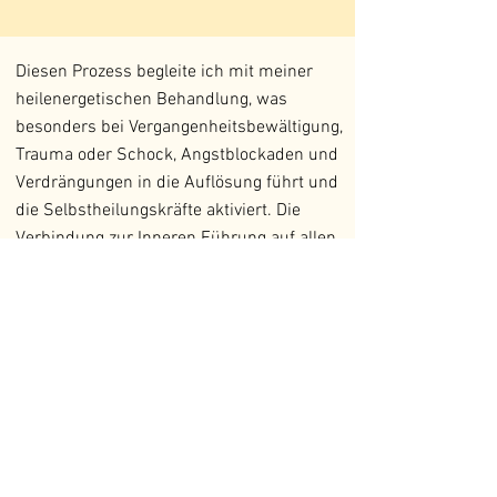
Diesen Prozess begleite ich mit meiner
heilenergetischen Behandlung, was
besonders bei Vergangenheitsbewältigung,
Trauma oder Schock, Angstblockaden und
Verdrängungen in die Auflösung führt und
die Selbstheilungskräfte aktiviert. Die
Verbindung zur Inneren Führung auf allen
Ebenen, bewusst und unbewusst, wird
gefördert. Es kommt zu einer Steigerung
und Balance der eigenen Energien, was zu
einem stärkeren Antrieb führt, die
anstehenden Lösungsschritte zu gehen.
Als Hilfestellung zur Selbsthilfe und zur
Förderung der Transparenz erkläre ich
während meiner Arbeit, was ich gerade